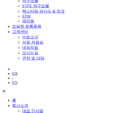
막구조물
ETFE 막구조물
텍스타일 파사드 & 징크
STM
에어돔
조달청 등록품목
고객센터
아트소식
아트 자료실
대외자료
오시는길
견적 및 상담
KR
|
EN
홈
회사소개
대표 인사말