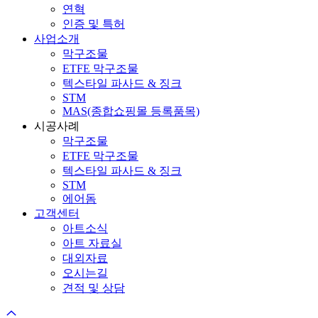
연혁
인증 및 특허
사업소개
막구조물
ETFE 막구조물
텍스타일 파사드 & 징크
STM
MAS(종합쇼핑몰 등록품목)
시공사례
막구조물
ETFE 막구조물
텍스타일 파사드 & 징크
STM
에어돔
고객센터
아트소식
아트 자료실
대외자료
오시는길
견적 및 상담