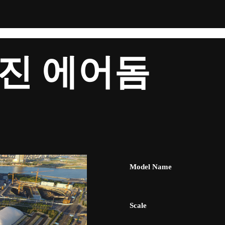
진 에어돔
Model Name
Scale