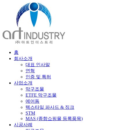
홈
회사소개
대표 인사말
연혁
인증 및 특허
사업소개
막구조물
ETFE 막구조물
에어돔
텍스타일 파사드 & 징크
STM
MAS (종합쇼핑몰 등록품목)
시공사례