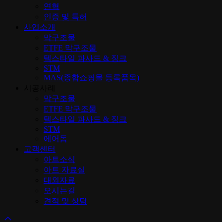
연혁
인증 및 특허
사업소개
막구조물
ETFE 막구조물
텍스타일 파사드 & 징크
STM
MAS(종합쇼핑몰 등록품목)
시공사례
막구조물
ETFE 막구조물
텍스타일 파사드 & 징크
STM
에어돔
고객센터
아트소식
아트 자료실
대외자료
오시는길
견적 및 상담