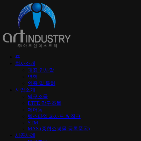
홈
회사소개
대표 인사말
연혁
인증 및 특허
사업소개
막구조물
ETFE 막구조물
에어돔
텍스타일 파사드 & 징크
STM
MAS (종합쇼핑몰 등록품목)
시공사례