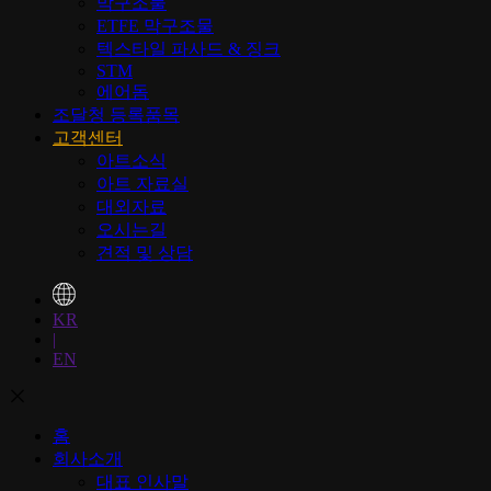
막구조물
ETFE 막구조물
텍스타일 파사드 & 징크
STM
에어돔
조달청 등록품목
고객센터
아트소식
아트 자료실
대외자료
오시는길
견적 및 상담
KR
|
EN
홈
회사소개
대표 인사말