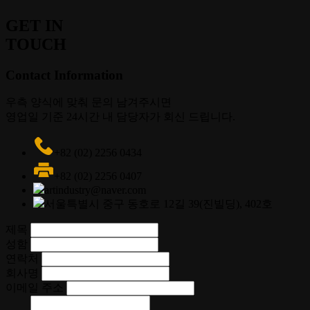
GET IN
TOUCH
Contact Information
우측 양식에 맞춰 문의 남겨주시면
영업일 기준 24시간 내 담당자가 회신 드립니다.
+82 (02) 2256 0434
+82 (02) 2256 0407
artindustry@naver.com
서울특별시 중구 동호로 12길 39(진빌딩), 402호
제목
성함
연락처
회사명
이메일 주소