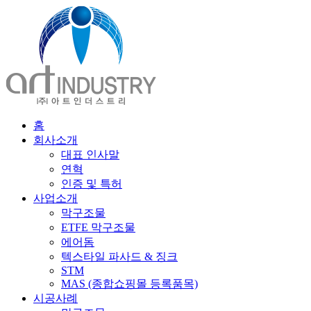
홈
회사소개
대표 인사말
연혁
인증 및 특허
사업소개
막구조물
ETFE 막구조물
에어돔
텍스타일 파사드 & 징크
STM
MAS (종합쇼핑몰 등록품목)
시공사례