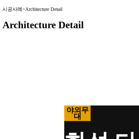
시공사례>Architecture Detail
Architecture Detail
야외무
대