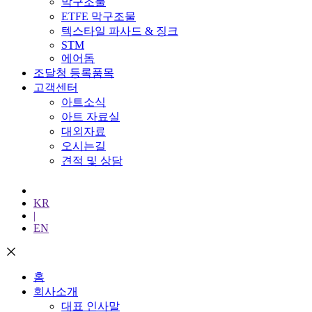
막구조물
ETFE 막구조물
텍스타일 파사드 & 징크
STM
에어돔
조달청 등록품목
고객센터
아트소식
아트 자료실
대외자료
오시는길
견적 및 상담
KR
|
EN
홈
회사소개
대표 인사말