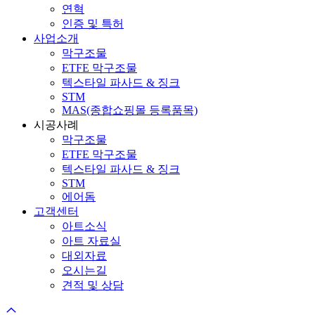
연혁
인증 및 특허
사업소개
막구조물
ETFE 막구조물
텍스타일 파사드 & 징크
STM
MAS(종합쇼핑몰 등록품목)
시공사례
막구조물
ETFE 막구조물
텍스타일 파사드 & 징크
STM
에어돔
고객센터
아트소식
아트 자료실
대외자료
오시는길
견적 및 상담