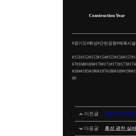
Construction Year
#경기도#화성#근린공원#체육시설
#151#152#153#154#155#156#157#1
67#168#169#170#171#172#173#174
#184#185#186#187#188#189#190#1
00
이전글
세종 강변공원
다음글
홍성 광천 실