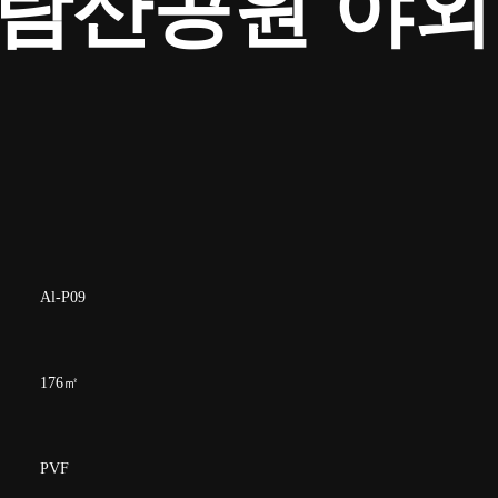
다람산공원 야
Al-P09
176㎡
PVF