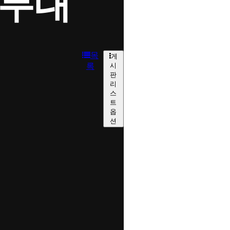
외무대
목
게
록
시
판
리
스
트
옵
션