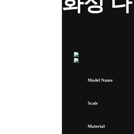
화성 
Model Name
Scale
Material