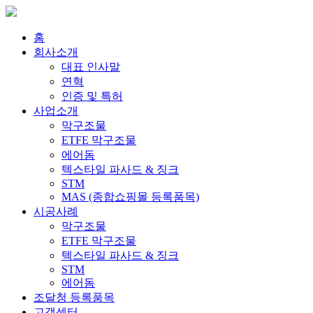
홈
회사소개
대표 인사말
연혁
인증 및 특허
사업소개
막구조물
ETFE 막구조물
에어돔
텍스타일 파사드 & 징크
STM
MAS (종합쇼핑몰 등록품목)
시공사례
막구조물
ETFE 막구조물
텍스타일 파사드 & 징크
STM
에어돔
조달청 등록품목
고객센터